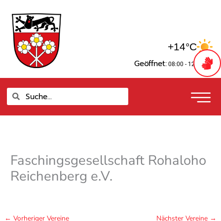
Zum
springen
Inhalt
springen
+14°C
Geöffnet:
08:00 - 12:00 Uhr
Suche
Suche
Faschingsgesellschaft Rohaloho
Reichenberg e.V.
←
Vorheriger Vereine
Nächster Vereine
→