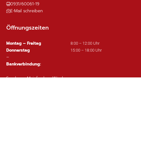
0931/60061-19
E-Mail schreiben
Öffnungszeiten
Montag – Freitag
8:00 – 12:00 Uhr
Donnerstag
15:00 – 18:00 Uhr
–
Bankverbindung:
Sparkasse Mainfranken Würzburg
IBAN: DE63 7905 0000 0380 1002 97
Wichtige Links
Ortsplan
Sitemap
Impressum
Datenschutz