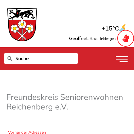
Zum
springen
Inhalt
springen
+15°C
Geöffnet:
Heute leider geschlossen
Suche
Suche
Freundeskreis Seniorenwohnen
Reichenberg e.V.
←
Vorheriger Adressen