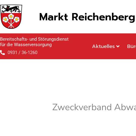
Inhalt
Zum
springen
Inhalt
Markt Reichenberg
springen
Bereitschafts- und Störungsdienst
für die Wasserversorgung
Aktuelles
Bür
0931 / 36-1260
Zweckverband Abwa