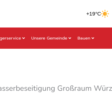
+19°C
gerservice
Unsere Gemeinde
Bauen
sserbeseitigung Großraum Wür