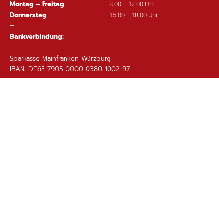
Montag – Freitag
8:00 – 12:00 Uhr
Donnerstag
15:00 – 18:00 Uhr
–
Bankverbindung:
Sparkasse Mainfranken Würzburg
IBAN: DE63 7905 0000 0380 1002 97
Wichtige Links
Ortsplan
Sitemap
Impressum
Datenschutz
Barrierefreiheit
Gebärdensprache
Kontakt