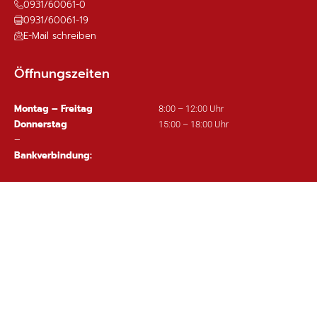
0931/60061-0
0931/60061-19
E-Mail schreiben
Öffnungszeiten
Montag – Freitag
8:00 – 12:00 Uhr
Donnerstag
15:00 – 18:00 Uhr
–
Bankverbindung:
Sparkasse Mainfranken Würzburg
IBAN: DE63 7905 0000 0380 1002 97
Wichtige Links
Ortsplan
Sitemap
Impressum