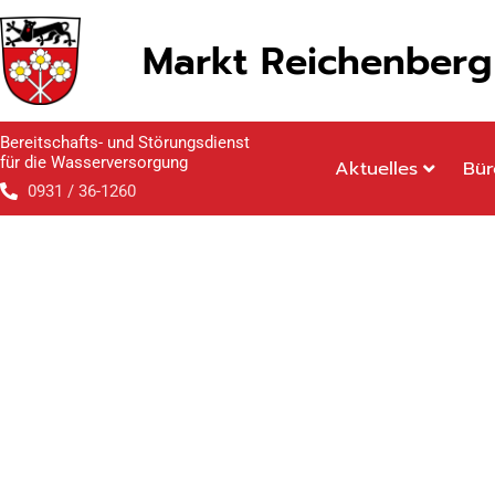
Inhalt
Zum
springen
Inhalt
Markt Reichenberg
springen
Bereitschafts- und Störungsdienst
für die Wasserversorgung
Aktuelles
Bür
0931 / 36-1260