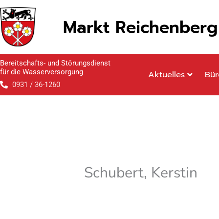
Inhalt
Zum
springen
Inhalt
Markt Reichenberg
springen
Bereitschafts- und Störungsdienst
für die Wasserversorgung
Aktuelles
Bür
0931 / 36-1260
Schubert, Kerstin