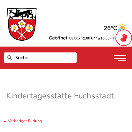
Zum
springen
Inhalt
springen
+26°C
Geöffnet:
08:00 - 12:00 Uhr
& 15:00 - 18:00 Uhr
Suche
Suche
Kindertagesstätte Fuchsstadt
←
Vorheriger Bildung