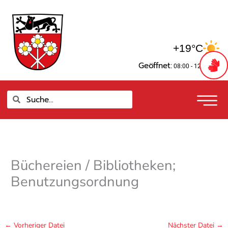
Zum
springen
Inhalt
springen
+19°C
Geöffnet:
08:00 - 12:00 Uhr
Suche
Suche
Büchereien / Bibliotheken;
Benutzungsordnung
←
Vorheriger Datei
Nächster Datei
→