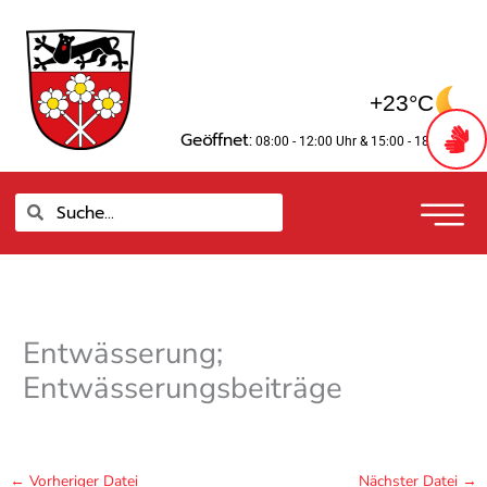
Zum
springen
Inhalt
springen
+23°C
Geöffnet:
08:00 - 12:00 Uhr
& 15:00 - 18:00 Uhr
Suche
Suche
Entwässerung;
Entwässerungsbeiträge
←
Vorheriger Datei
Nächster Datei
→