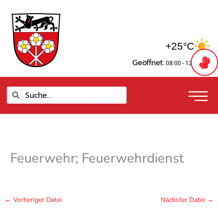
Zum
springen
Inhalt
springen
+25°C
Geöffnet:
08:00 - 12:00 Uhr
Suche
Suche
Feuerwehr; Feuerwehrdienst
←
Vorheriger Datei
Nächster Datei
→