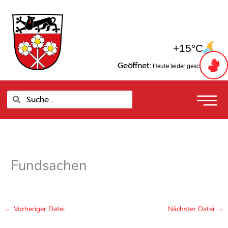
Zum
springen
Inhalt
springen
+15°C
Geöffnet:
Heute leider geschlossen
Suche
Suche
Fundsachen
←
Vorheriger Datei
Nächster Datei
→