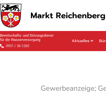
Inhalt
Zum
springen
Inhalt
Markt Reichenberg
springen
Bereitschafts- und Störungsdienst
für die Wasserversorgung
Aktuelles
Bür
0931 / 36-1260
Gewerbeanzeige; G