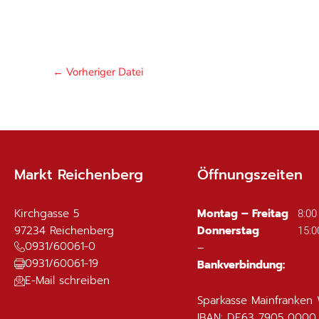
←
Vorheriger Datei
Markt Reichenberg
Öffnungszeiten
Kirchgasse 5
Montag – Freitag
8:00
97234
Reichenberg
Donnerstag
15:0
0931/60061-0
–
0931/60061-19
Bankverbindung:
E-Mail schreiben
Sparkasse Mainfranken
IBAN: DE63 7905 0000