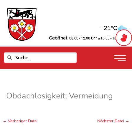
Zum
springen
Inhalt
springen
+21°C
Geöffnet:
08:00 - 12:00 Uhr
& 15:00 - 18:00 Uhr
Suche
Suche
Obdachlosigkeit; Vermeidung
←
Vorheriger Datei
Nächster Datei
→