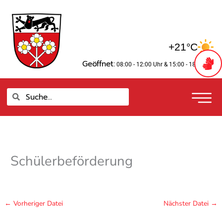
Zum
springen
Inhalt
springen
+21°C
Geöffnet:
08:00 - 12:00 Uhr
& 15:00 - 18:00 Uhr
Suche
Suche
Schülerbeförderung
←
Vorheriger Datei
Nächster Datei
→