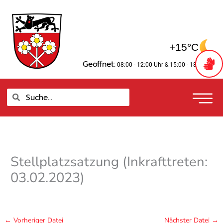
Zum
springen
Inhalt
springen
+15°C
Geöffnet:
08:00 - 12:00 Uhr
& 15:00 - 18:00 Uhr
Suche
Suche
Stellplatzsatzung (Inkrafttreten:
03.02.2023)
←
Vorheriger Datei
Nächster Datei
→