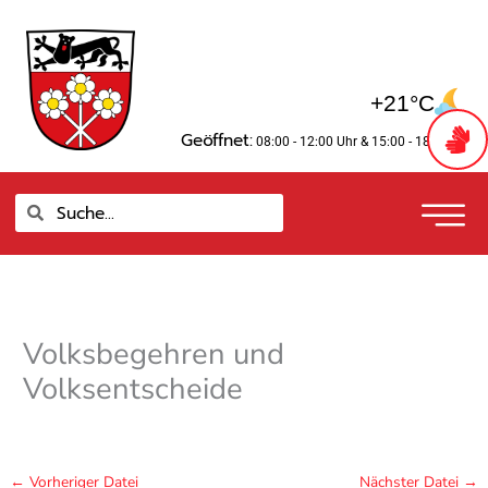
Zum
springen
Inhalt
springen
+21°C
Geöffnet:
08:00 - 12:00 Uhr
& 15:00 - 18:00 Uhr
Suche
Suche
Volksbegehren und
Volksentscheide
←
Vorheriger Datei
Nächster Datei
→