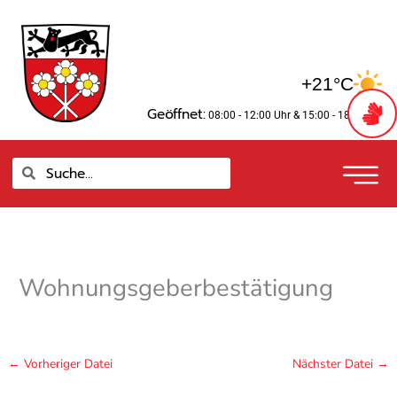
Zum
springen
Inhalt
springen
+21°C
Geöffnet:
08:00 - 12:00 Uhr
& 15:00 - 18:00 Uhr
Suche
Suche
Wohnungsgeberbestätigung
←
Vorheriger Datei
Nächster Datei
→