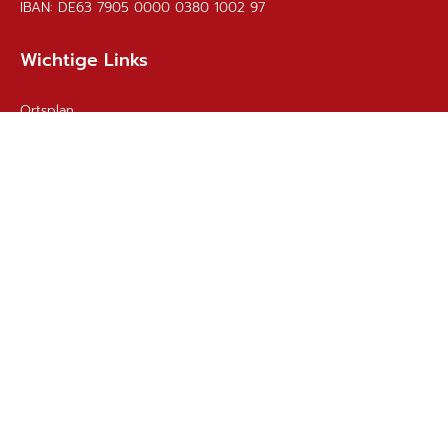
IBAN: DE63 7905 0000 0380 1002 97
Wichtige Links
Ortsplan
Sitemap
Impressum
Datenschutz
Barrierefreiheit
Gebärdensprache
Kontakt
Email
Nachricht