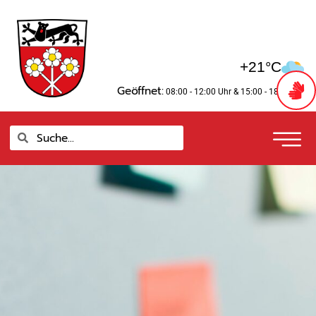
Zum
springen
Inhalt
springen
+21°C
Geöffnet:
08:00 - 12:00 Uhr
& 15:00 - 18:00 Uhr
Suche
Suche