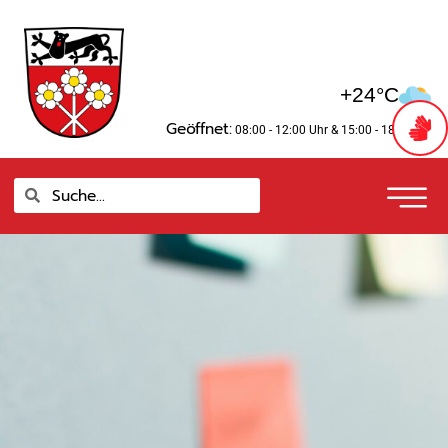
Zum
springen
Inhalt
springen
+24°C
Geöffnet:
08:00 - 12:00 Uhr
& 15:00 - 18:00 Uhr
Suche
Suche