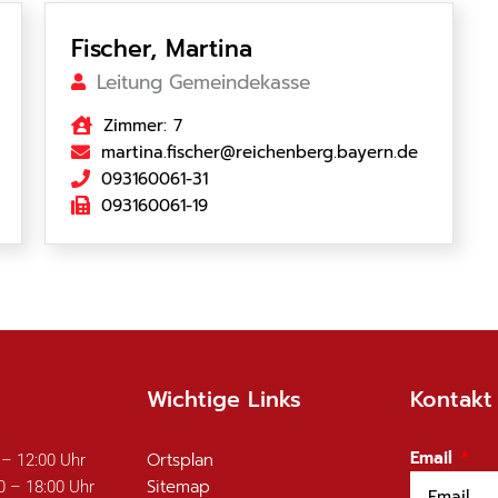
Fischer, Martina
Leitung Gemeindekasse
Zimmer: 7
martina.fischer@reichenberg.bayern.de
093160061-31
093160061-19
Wichtige Links
Kontakt
Email
Ortsplan
 – 12:00 Uhr
Sitemap
0 – 18:00 Uhr