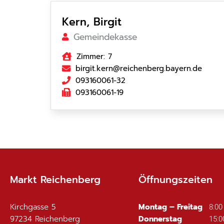
Kern, Birgit
Gemeindekasse
Zimmer: 7
birgit.kern@reichenberg.bayern.de
093160061-32
093160061-19
Markt Reichenberg
Öffnungszeiten
Kirchgasse 5
Montag – Freitag
8:00
97234
Reichenberg
Donnerstag
15:0