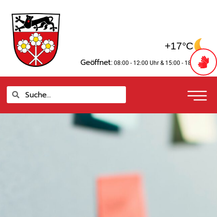
Zum
springen
Inhalt
springen
+17°C
Geöffnet:
08:00 - 12:00 Uhr
& 15:00 - 18:00 Uhr
Suche
Suche