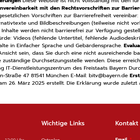
derungen
Diese Website ist nicht vollständig mit den fü
nvereinbarkeit mit den Rechtsvorschriften zur Barrier
gesetzlichen Vorschriften zur Barrierefreiheit vereinba
ativtexte und Bildbeschreibungen (teilweise nicht vo
Inhalte werden nicht barrierefrei zur Verfügung gestellt
rde: Videos (fehlende Untertitel, fehlende Audiodeskr
nhalte in Einfacher Sprache und Gebärdensprache.
Evalu
 Ansicht sein, dass Sie durch eine nicht ausreichende b
ie zuständige Durchsetzungsstelle wenden. Diese erreic
ng IT-Dienstleistungszentrum des Freistaats Bayern Du
tin-Straße 47 81541 München E-Mail: bitv@bayern.de
Erst
m 26. März 2025 erstellt. Die Erklärung wurde zuletzt 
Wichtige Links
Kontakt
Email