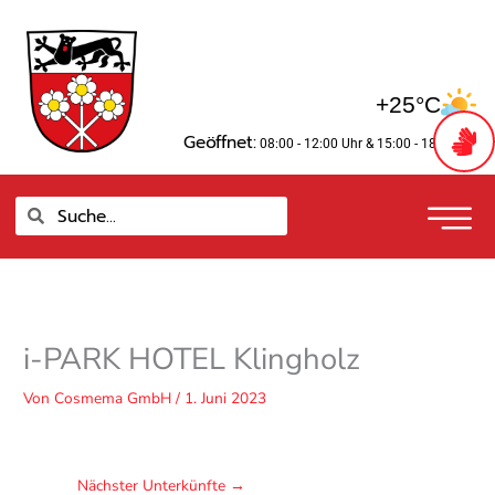
Zum
springen
Inhalt
springen
+25°C
Geöffnet:
08:00 - 12:00 Uhr
& 15:00 - 18:00 Uhr
Suche
Suche
i-PARK HOTEL Klingholz
Von
Cosmema GmbH
/
1. Juni 2023
Nächster Unterkünfte
→