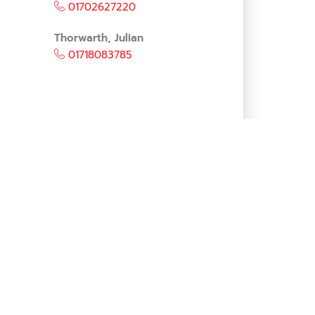
01702627220
Thorwarth, Julian
01718083785
kt