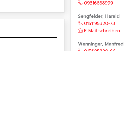
09316668999
Sengfelder, Harald
0151195320-73
E-Mail schreiben...
Wenninger, Manfred
0151195320-66
Familienstützpun
Greif, Diana
093160061-42
E-Mail schreiben...