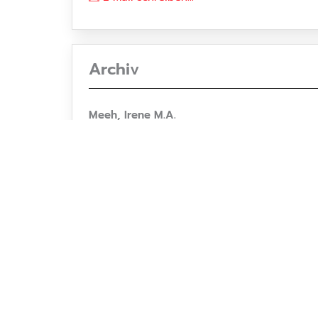
Archiv
Meeh, Irene M.A.
093160061-45
E-Mail schreiben...
Wasserwart
Michel, Edmund
0151 195320-64