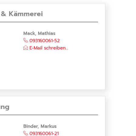
g & Kämmerei
Mack, Mathias
093160061-52
E-Mail schreiben...
ung
Binder, Markus
093160061-21