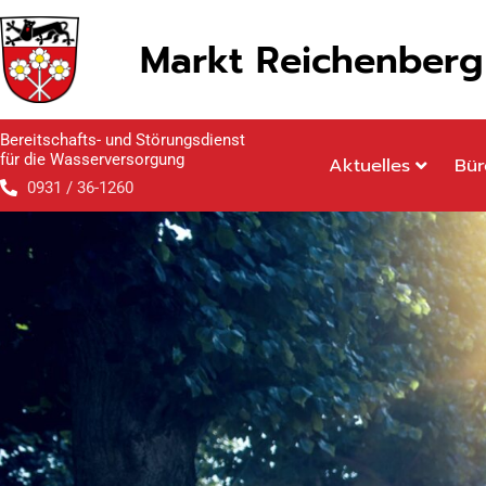
Inhalt
Zum
springen
Inhalt
Markt Reichenberg
springen
Bereitschafts- und Störungsdienst
für die Wasserversorgung
Aktuelles
Bür
0931 / 36-1260