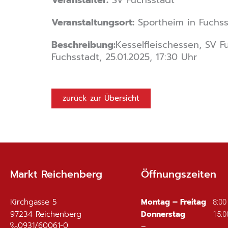
Veranstaltungsort:
Sportheim in Fuchss
Beschreibung:
Kesselfleischessen, SV F
Fuchsstadt, 25.01.2025, 17:30 Uhr
zurück zur Übersicht
Markt Reichenberg
Öffnungszeiten
Kirchgasse 5
Montag – Freitag
8:00
97234
Reichenberg
Donnerstag
15:0
0931/60061-0
–