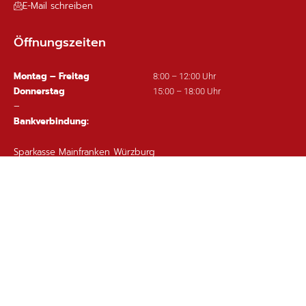
E-Mail schreiben
Öffnungszeiten
Montag – Freitag
8:00 – 12:00 Uhr
Donnerstag
15:00 – 18:00 Uhr
–
Bankverbindung:
Sparkasse Mainfranken Würzburg
IBAN: DE63 7905 0000 0380 1002 97
Wichtige Links
Ortsplan
Sitemap
Impressum
Datenschutz
Barrierefreiheit