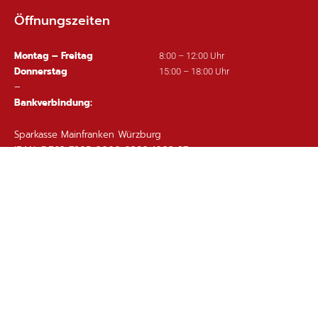
Öffnungszeiten
Montag – Freitag
8:00 – 12:00 Uhr
Donnerstag
15:00 – 18:00 Uhr
–
Bankverbindung:
Sparkasse Mainfranken Würzburg
IBAN: DE63 7905 0000 0380 1002 97
Wichtige Links
Ortsplan
Sitemap
Impressum
Datenschutz
Barrierefreiheit
Gebärdensprache