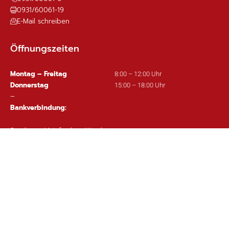
0931/60061-19
E-Mail schreiben
Öffnungszeiten
Montag – Freitag
8:00 – 12:00 Uhr
Donnerstag
15:00 – 18:00 Uhr
–
Bankverbindung:
Sparkasse Mainfranken Würzburg
IBAN: DE63 7905 0000 0380 1002 97
Wichtige Links
Ortsplan
Sitemap
Impressum
Datenschutz