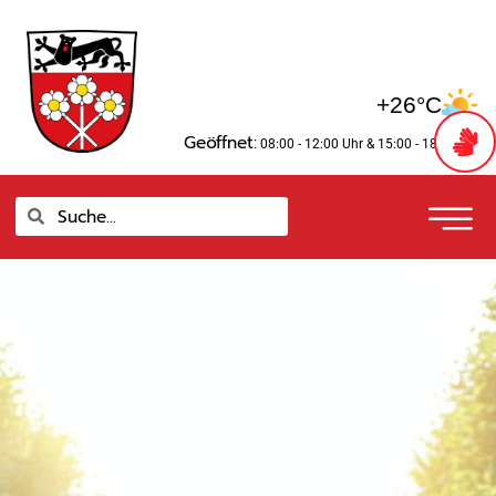
Zum
springen
Inhalt
springen
+26°C
Geöffnet:
08:00 - 12:00 Uhr
& 15:00 - 18:00 Uhr
Suche
Suche