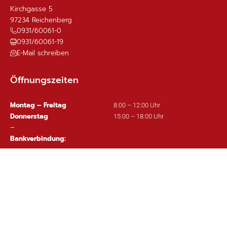
Kirchgasse 5
97234
Reichenberg
0931/60061-0
0931/60061-19
E-Mail schreiben
Öffnungszeiten
Montag – Freitag
8:00 – 12:00 Uhr
Donnerstag
15:00 – 18:00 Uhr
–
Bankverbindung:
Sparkasse Mainfranken Würzburg
IBAN: DE63 7905 0000 0380 1002 97
Wichtige Links
Ortsplan