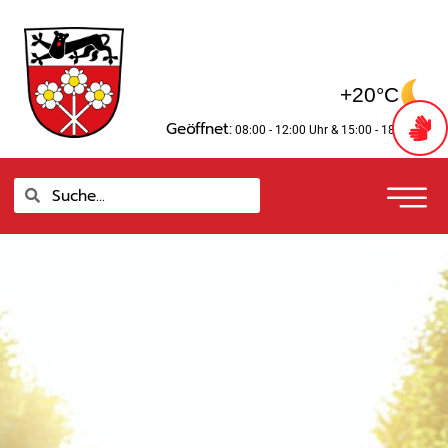
Zum
springen
Inhalt
springen
+20°C
Geöffnet:
08:00 - 12:00 Uhr
& 15:00 - 18:00 Uhr
Suche
Suche