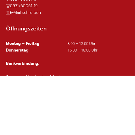
0931/60061-19
E-Mail schreiben
Öffnungszeiten
Montag – Freitag
8:00 – 12:00 Uhr
Donnerstag
15:00 – 18:00 Uhr
–
Bankverbindung:
Sparkasse Mainfranken Würzburg
IBAN: DE63 7905 0000 0380 1002 97
Wichtige Links
Ortsplan
Sitemap
Impressum
Datenschutz