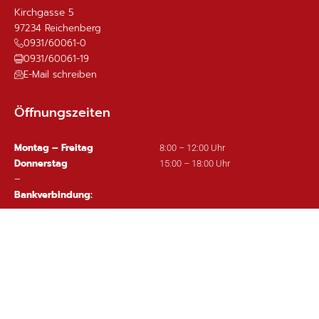
Kirchgasse 5
97234
Reichenberg
0931/60061-0
0931/60061-19
E-Mail schreiben
Öffnungszeiten
Montag – Freitag
8:00 – 12:00 Uhr
Donnerstag
15:00 – 18:00 Uhr
–
Bankverbindung:
Sparkasse Mainfranken Würzburg
IBAN: DE63 7905 0000 0380 1002 97
Wichtige Links
Ortsplan