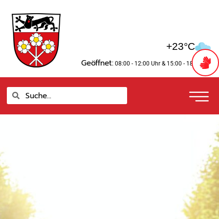
Zum
springen
Inhalt
springen
+23°C
Geöffnet:
08:00 - 12:00 Uhr
& 15:00 - 18:00 Uhr
Suche
Suche