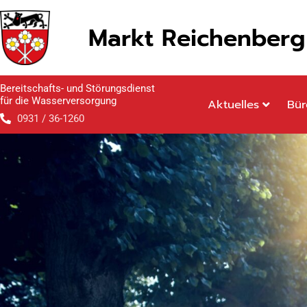
Inhalt
Zum
springen
Inhalt
Markt Reichenberg
springen
Bereitschafts- und Störungsdienst
für die Wasserversorgung
Aktuelles
Bür
0931 / 36-1260