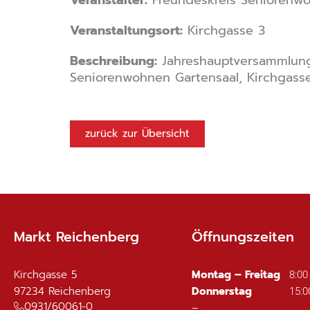
Veranstaltungsort:
Kirchgasse 3
Beschreibung:
Jahreshauptversammlung
Seniorenwohnen Gartensaal, Kirchgasse 
zurück zur Übersicht
Markt Reichenberg
Öffnungszeiten
Kirchgasse 5
Montag – Freitag
8:00
97234
Reichenberg
Donnerstag
15:0
0931/60061-0
–