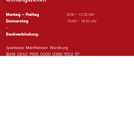
Montag – Freitag
8:00 – 12:00 Uhr
Donnerstag
15:00 – 18:00 Uhr
–
Bankverbindung:
Sparkasse Mainfranken Würzburg
IBAN: DE63 7905 0000 0380 1002 97
Wichtige Links
Ortsplan
Sitemap
Impressum
Datenschutz
Barrierefreiheit
Gebärdensprache
Kontakt