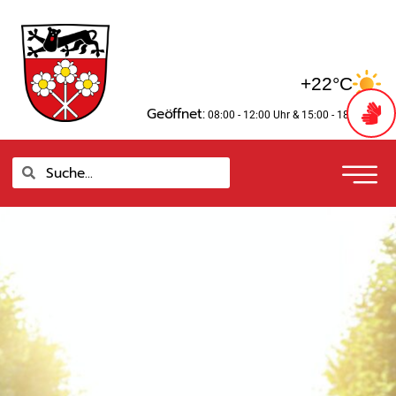
Zum
springen
Inhalt
springen
+22°C
Geöffnet:
08:00 - 12:00 Uhr
& 15:00 - 18:00 Uhr
Suche
Suche