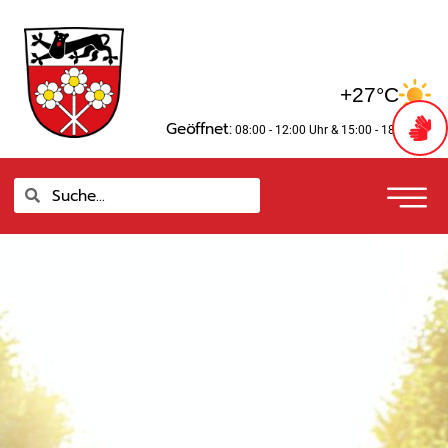
Zum
springen
Inhalt
springen
+27°C
Geöffnet:
08:00 - 12:00 Uhr
& 15:00 - 18:00 Uhr
Suche
Suche