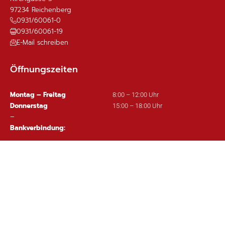
97234
Reichenberg
0931/60061-0
0931/60061-19
E-Mail schreiben
Öffnungszeiten
Montag – Freitag
8:00 – 12:00 Uhr
Donnerstag
15:00 – 18:00 Uhr
–
Bankverbindung:
Sparkasse Mainfranken Würzburg
IBAN: DE63 7905 0000 0380 1002 97
Wichtige Links
Ortsplan
Sitemap