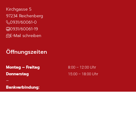
Kirchgasse 5
97234
Reichenberg
0931/60061-0
0931/60061-19
E-Mail schreiben
Öffnungszeiten
Montag – Freitag
8:00 – 12:00 Uhr
Donnerstag
15:00 – 18:00 Uhr
–
Bankverbindung:
Sparkasse Mainfranken Würzburg
IBAN: DE63 7905 0000 0380 1002 97
Wichtige Links