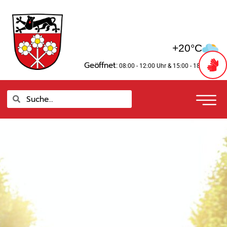
Zum
springen
Inhalt
springen
+20°C
Geöffnet:
08:00 - 12:00 Uhr
& 15:00 - 18:00 Uhr
Suche
Suche