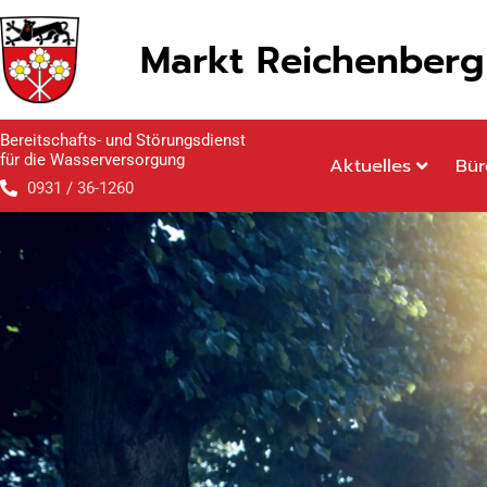
Inhalt
Zum
springen
Inhalt
Markt Reichenberg
springen
Bereitschafts- und Störungsdienst
für die Wasserversorgung
Aktuelles
Bür
0931 / 36-1260