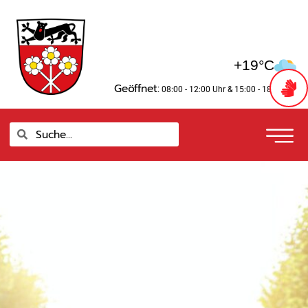
Zum
springen
Inhalt
springen
+19°C
Geöffnet:
08:00 - 12:00 Uhr
& 15:00 - 18:00 Uhr
Suche
Suche