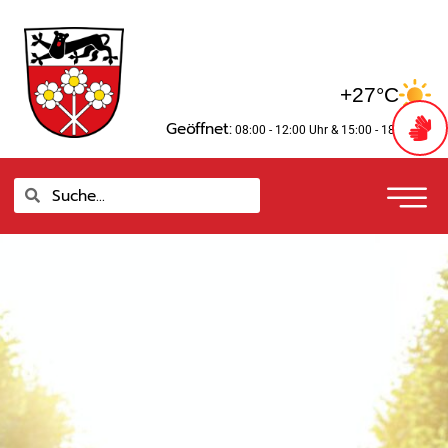
Zum
springen
Inhalt
springen
+27°C
Geöffnet:
08:00 - 12:00 Uhr
& 15:00 - 18:00 Uhr
Suche
Suche