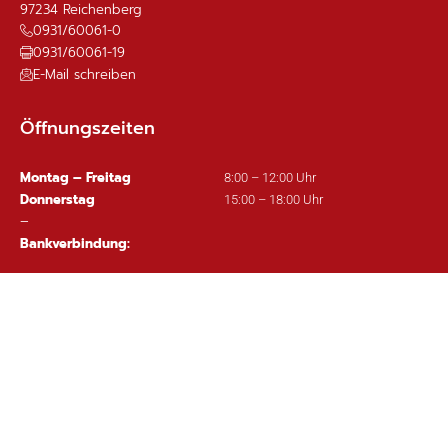
97234
Reichenberg
0931/60061-0
0931/60061-19
E-Mail schreiben
Öffnungszeiten
Montag – Freitag
8:00 – 12:00 Uhr
Donnerstag
15:00 – 18:00 Uhr
–
Bankverbindung:
Sparkasse Mainfranken Würzburg
IBAN: DE63 7905 0000 0380 1002 97
Wichtige Links
Ortsplan
Sitemap