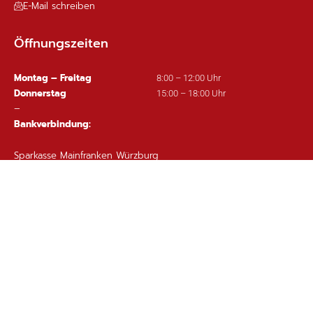
E-Mail schreiben
Öffnungszeiten
Montag – Freitag
8:00 – 12:00 Uhr
Donnerstag
15:00 – 18:00 Uhr
–
Bankverbindung:
Sparkasse Mainfranken Würzburg
IBAN: DE63 7905 0000 0380 1002 97
Wichtige Links
Ortsplan
Sitemap
Impressum
Datenschutz
Barrierefreiheit