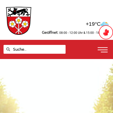
Zum
springen
Inhalt
springen
+19°C
Geöffnet:
08:00 - 12:00 Uhr
& 15:00 - 18:00 Uhr
Suche
Suche