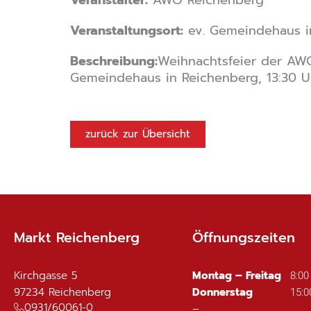
Veranstaltungsort:
ev. Gemeindehaus i
Beschreibung:
Weihnachtsfeier der AWO
Gemeindehaus in Reichenberg, 13:30 Uh
zurück zur Übersicht
Markt Reichenberg
Öffnungszeiten
Kirchgasse 5
Montag – Freitag
8:00
97234
Reichenberg
Donnerstag
15:0
0931/60061-0
–