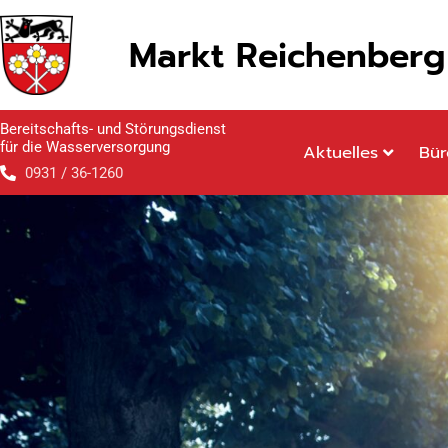
Inhalt
Zum
springen
Inhalt
Markt Reichenberg
springen
Bereitschafts- und Störungsdienst
für die Wasserversorgung
Aktuelles
Bür
0931 / 36-1260