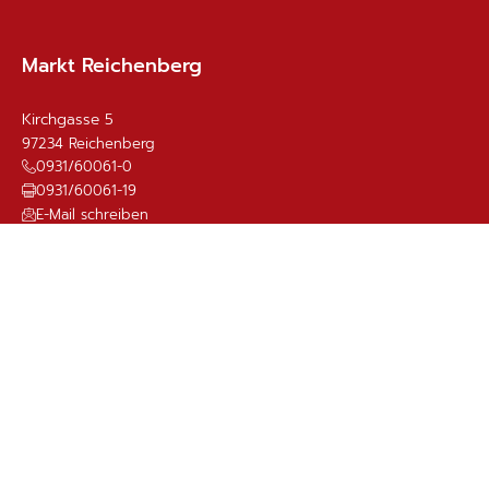
OLMR
nicht vertreten
Sigrid Kranz
2. Bürgermeisterin
CSU
Haupt- und Finanzausschuss
Steffen Stenzel
3. Bürgermeister